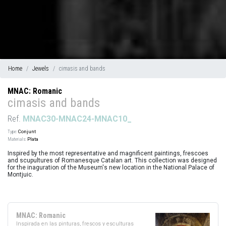
Home
Jewels
cimasis and bands
MNAC: Romanic
cimasis and bands
Ref.
MNAC30-MNAC24-MNAC10_
Type:
Conjunt
Materials:
Plata
Inspired by the most representative and magnificent paintings, frescoes
and scupultures of Romanesque Catalan art. This collection was designed
for the inaguration of the Museum's new location in the National Palace of
Montjuic.
MNAC: Romanic
Inspirada en las pinturas, frescos y esculturas