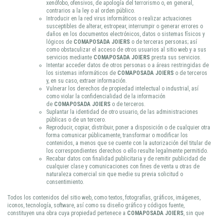
xenófobo, ofensivos, de apología del terrorismo o, en general,
contrarios a la ley o al orden público.
Introducir en la red virus informáticos o realizar actuaciones
susceptibles de alterar, estropear, interrumpir o generar errores o
daños en los documentos electrónicos, datos o sistemas físicos y
lógicos de
COMAPOSADA JOIERS
o de terceras personas; así
como obstaculizar el acceso de otros usuarios al sitio web y a sus
servicios mediante
COMAPOSADA JOIERS
presta sus servicios.
Intentar acceder datos de otros personas o a áreas restringidas de
los sistemas informáticos de
COMAPOSADA JOIERS
o de terceros
y, en su caso, extraer información.
Vulnerar los derechos de propiedad intelectual o industrial, así
como violar la confidencialidad de la información
de
COMAPOSADA JOIERS
o de terceros.
Suplantar la identidad de otro usuario, de las administraciones
públicas o de un tercero.
Reproducir, copiar, distribuir, poner a disposición o de cualquier otra
forma comunicar públicamente, transformar o modificar los
contenidos, a menos que se cuente con la autorización del titular de
los correspondientes derechos o ello resulte legalmente permitido.
Recabar datos con finalidad publicitaria y de remitir publicidad de
cualquier clase y comunicaciones con fines de venta u otras de
naturaleza comercial sin que medie su previa solicitud o
consentimiento.
Todos los contenidos del sitio web, como textos, fotografías, gráficos, imágenes,
iconos, tecnología, software, así como su diseño gráfico y códigos fuente,
constituyen una obra cuya propiedad pertenece a
COMAPOSADA JOIERS
, sin que