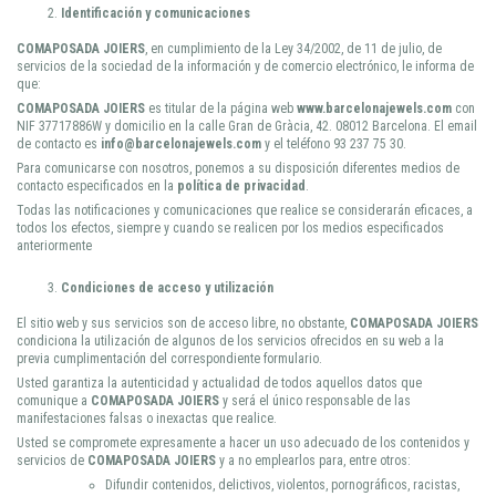
Identificación y comunicaciones
COMAPOSADA JOIERS
, en cumplimiento de la Ley 34/2002, de 11 de julio, de
servicios de la sociedad de la información y de comercio electrónico, le informa de
que:
COMAPOSADA JOIERS
es titular de la página web
www.barcelonajewels.com
con
NIF 37717886W y domicilio en la calle Gran de Gràcia, 42. 08012 Barcelona. El email
de contacto es
info@barcelonajewels.com
y el teléfono 93 237 75 30.
Para comunicarse con nosotros, ponemos a su disposición diferentes medios de
contacto especificados en la
política de privacidad
.
Todas las notificaciones y comunicaciones que realice se considerarán eficaces, a
todos los efectos, siempre y cuando se realicen por los medios especificados
anteriormente
Condiciones de acceso y utilización
El sitio web y sus servicios son de acceso libre, no obstante,
COMAPOSADA JOIERS
condiciona la utilización de algunos de los servicios ofrecidos en su web a la
previa cumplimentación del correspondiente formulario.
Usted garantiza la autenticidad y actualidad de todos aquellos datos que
comunique a
COMAPOSADA JOIERS
y será el único responsable de las
manifestaciones falsas o inexactas que realice.
Usted se compromete expresamente a hacer un uso adecuado de los contenidos y
servicios de
COMAPOSADA JOIERS
y a no emplearlos para, entre otros:
Difundir contenidos, delictivos, violentos, pornográficos, racistas,