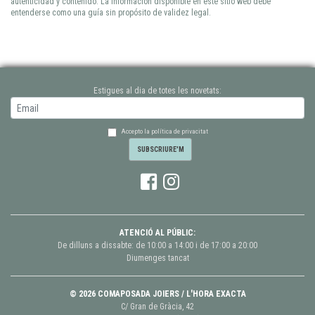
autenticidad y contenido. La información disponible en este sitio web debe
entenderse como una guía sin propósito de validez legal.
Estigues al dia de totes les novetats:
Accepto la política de privacitat
ATENCIÓ AL PÚBLIC:
De dilluns a dissabte: de 10:00 a 14:00 i de 17:00 a 20:00
Diumenges tancat
© 2026 COMAPOSADA JOIERS / L'HORA EXACTA
C/ Gran de Gràcia, 42