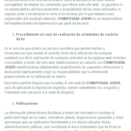
exclusivamente la de informar al usuario sobre la existencia de otras fuentes
susceptibles de ampliar los contenidos que ofrece este sitio web. no garantiza ni
se responsabiliza del funcionamiento o accesibilidad de los sitios enlazados; ni
sugiere, invita o recomienda la visita a los mismos, por lo que tampoco será
responsable del resultado obtenido.
COMAPOSADA JOIERS
no se responsabiliza
del establecimiento de hipervínculos por parte de terceros.
Procedimiento en caso de realización de actividades de carácter
ilícito
En el caso de que usted o un tercero considere que existen hechos o
circunstancias que revelen el carácter ilícito de la utilización de cualquier
contenido y/o de la realización de cualquier actividad en las páginas web incluidas
o accesibles a través del sitio web, deberá ponerse en contacto con
COMAPOSADA
JOIERS
identificándose debidamente, especificando las supuestas infracciones y
declarando expresamente y bajo su responsabilidad que la información
proporcionada en la notificación es exacta.
Para toda cuestión litigiosa que incumba al sitio web de
COMAPOSADA JOIERS
,
será de aplicación la legislación española, siendo competentes los Juzgados y
Tribunales más cercanos a la sede de (España).
Publicaciones
La información administrativa facilitada a través del sitio web no sustituye la
publicidad legal de las leyes, normativas, planes, disposiciones generales y actos
que tengan que ser publicados formalmente a los diarios oficiales de las
administraciones públicas, que constituyen el único instrumento que da fe de su