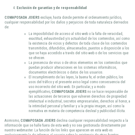
Exclusión de garantías y de responsabilidad
COMAPOSADA JOIERS
excluye, hasta donde permite el ordenamiento jurídico,
cualquier responsabilidad por los daños y perjuicios de toda naturaleza derivados
de:
La imposibilidad de acceso al sitio web o la falta de veracidad,
exactitud, exhaustividad y/o actualidad de los contenidos, así como
la existencia de vicios y defectos de toda clase de los contenidos
transmitidos, difundidos, almacenados, puestos a disposición a los
que se haya accedido a través del sitio web o de los servicios que
se ofrecen.
La presencia de virus o de otros elementos en los contenidos que
puedan producir alteraciones en los sistemas informáticos,
documentos electrónicos o datos de los usuarios.
El incumplimiento de las leyes, la buena fe, el orden público, los
usos del tráfico y el presente aviso legal como consecuencia del
uso incorrecto del sitio web. En particular, y a modo
ejemplificativo,
COMAPOSADA JOIERS
no se hace responsable de
las actuaciones de terceros que vulneren derechos de propiedad
intelectual e industrial, secretos empresariales, derechos al honor, a
la intimidad personal y familiar y a la propia imagen, así como la
normativa en materia de competencia desleal y publicidad ilícita.
Asimismo,
COMAPOSADA JOIERS
declina cualquier responsabilidad respecto a la
información que se halle fuera de esta web y no sea gestionada directamente por
nuestro webmaster. La función de los links que aparecen en esta web es