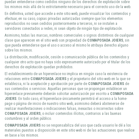
puedan entenderse como cedidos ninguno de los derechos de explotación sobre
los mismos más allá de lo estrictamente necesario para el correcto uso de la web.
En definitiva, usted que accede a este sitio web, puede visualizar los contenidos y
efectuar, en su caso, copias privadas autorizadas siempre que los elementos
reproducidos no sean cedidos posteriormente a terceros, ni se instalen a
servidores conectados a redes, ni sean objeto de ningún tipo de explotación.
Asimismo, todas las marcas, nombres comerciales o signos distintivos de cualquier
clase que aparecen en el sitio web son propiedad de
COMAPOSADA JOIERS
, sin
que pueda entenderse que el uso o acceso al mismo le atribuya derecho alguno
sobre los mismos.
La distribución, modificación, cesión o comunicación pública de los contenidos y
cualquier otro acto que no haya sido expresamente autorizado por el titular de los
derechos de explotación quedan prohibidos.
El establecimiento de un hiperenlace no implica en ningún caso la existencia de
relaciones entre
COMAPOSADA JOIERS
y el propietario del sitio web en la que se
establezca, ni la aceptación y aprobación por parte de
COMAPOSADA JOIERS
de
sus contenidos o servicios. Aquellas personas que se propongan establecer un
hiperenlace previamente deberán solicitar autorización por escrito a
COMAPOSADA
JOIERS
. En todo caso, el hiperenlace únicamente permitirá el acceso a la home-
page o página de inicio de nuestro sitio web, asimismo deberá abstenerse de
realizar manifestaciones o indicaciones falsas, inexactas o incorrectas sobre
COMAPOSADA JOIERS
, o incluir contenidos ilícitos, contrarios a las buenas
costumbres y al orden público.
COMAPOSADA JOIERS
no se responsabiliza del uso que cada usuario le dé a los
materiales puestos a disposición en este sitio web ni de las actuaciones que realice
en base a los mismos.