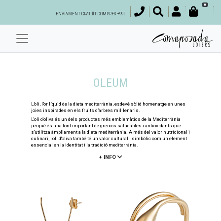
0
ENVIAMENT GRATUÏT COMPRES +99€
OLEUM
L’oli, l’or líquid de la dieta mediterrània, esdevé sòlid homenatge en unes
joies inspirades en els fruits d’arbres mil·lenaris.
L'oli d'oliva és un dels productes més emblemàtics de la Mediterrània
perquè és una font important de greixos saludables i antioxidants que
s'utilitza àmpliament a la dieta mediterrània. A més del valor nutricional i
culinari, l'oli d'oliva també té un valor cultural i simbòlic com un element
essencial en la identitat i la tradició mediterrània.
+ INFO