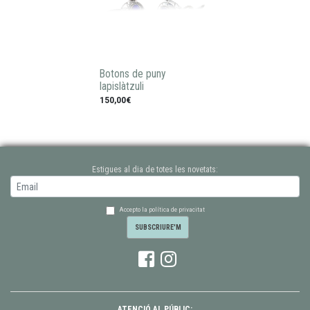
Botons de puny
lapislàtzuli
150,00€
Estigues al dia de totes les novetats:
Accepto la política de privacitat
ATENCIÓ AL PÚBLIC: