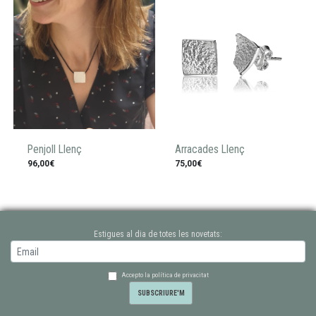
Penjoll Llenç
Arracades Llenç
96,00€
75,00€
Estigues al dia de totes les novetats:
Accepto la política de privacitat