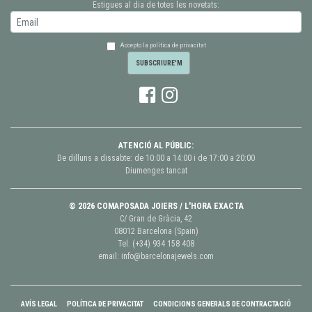
Estigues al dia de totes les novetats:
Accepto la política de privacitat
ATENCIÓ AL PÚBLIC:
De dilluns a dissabte: de 10:00 a 14:00 i de 17:00 a 20:00
Diumenges tancat
© 2026 COMAPOSADA JOIERS / L'HORA EXACTA
C/ Gran de Gràcia, 42
08012 Barcelona (Spain)
Tel.
(+34) 934 158 408
email:
info@barcelonajewels.com
AVÍS LEGAL
POLÍTICA DE PRIVACITAT
CONDICIONS GENERALS DE CONTRACTACIÓ