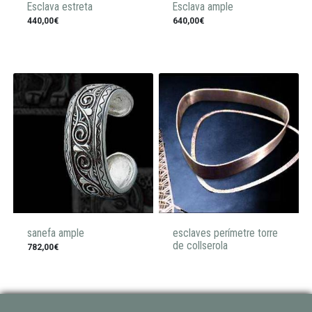
Esclava estreta
Esclava ample
440,00€
640,00€
sanefa ample
esclaves perímetre torre
de collserola
782,00€