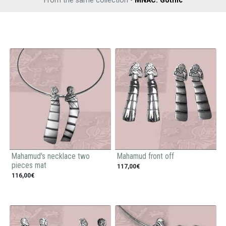
From the same collection -
MNAC: Gothic
Mahamud's necklace two
Mahamud front off
pieces mat
117,00€
116,00€