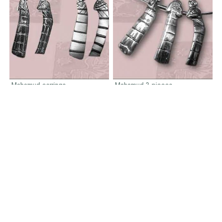
Mahamud earrings
Mahamud 3 pieces
88,00€
132,00€