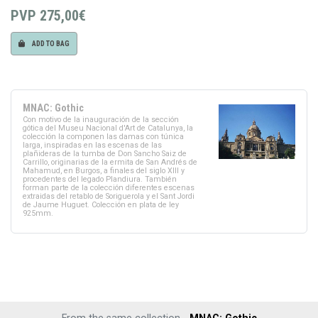
PVP
275,00€
ADD TO BAG
MNAC: Gothic
Con motivo de la inauguración de la sección
gótica del Museu Nacional d'Art de Catalunya, la
colección la componen las damas con túnica
larga, inspiradas en las escenas de las
plañideras de la tumba de Don Sancho Saiz de
Carrillo, originarias de la ermita de San Andrés de
Mahamud, en Burgos, a finales del siglo XIII y
procedentes del legado Plandiura. También
forman parte de la colección diferentes escenas
extraidas del retablo de Soriguerola y el Sant Jordi
de Jaume Huguet. Colección en plata de ley
925mm.