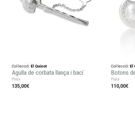
Col·lecció:
El Quixot
Col·lecció:
El
Agulla de corbata llança i bací
Botons de
Plata
Plata
135,00€
110,00€