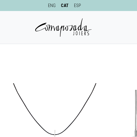
ENG
CAT
ESP