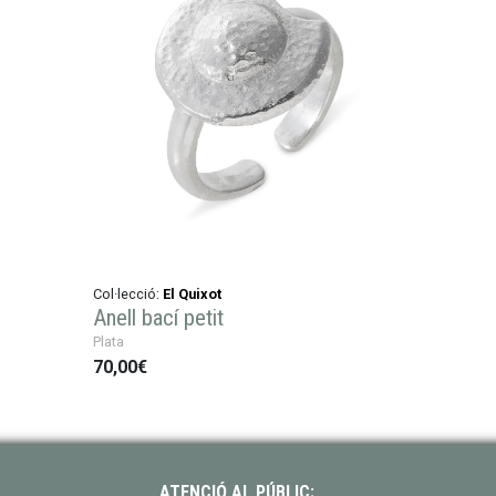
Col·lecció:
El Quixot
Anell bací petit
Plata
70,00€
ATENCIÓ AL PÚBLIC: