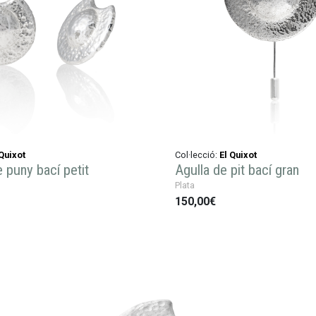
 Quixot
Col·lecció:
El Quixot
 puny bací petit
Agulla de pit bací gran
Plata
150,00€