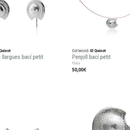
 Quixot
Col·lecció:
El Quixot
llargues bací petit
Penjoll bací petit
Plata
50,00€