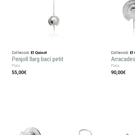
Col·lecció:
El Quixot
Col·lecció:
El
Penjoll llarg bací petit
Arracades 
Plata
Plata
55,00€
90,00€