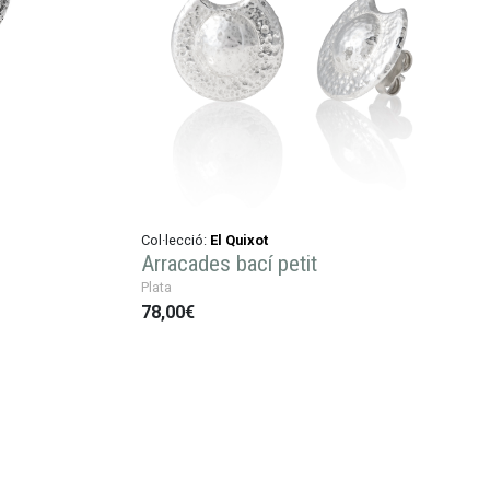
Col·lecció:
El Quixot
Arracades bací petit
Plata
78,00€