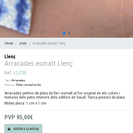
Home
Joies
Arracades esmalt Llenç
Llenç
Arracades esmalt Llenç
Ref.
LLE3E
Tipus:
Arracades
Materials:
Plata i esmalt al foc
Arracades petites de plata de llei i esmalt al foc inspirat en els colors i
textures dels patis interiors dels edificis de Gaudí. Tanca pressió de plata.
Mides placa: 1 cm x 1 cm
PVP
95,00€
AFEGIR A LA BOSSA