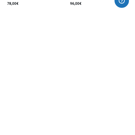
78,00€
96,00€
Arracades Llenç
75,00€
Estigues al dia de totes les novetats: