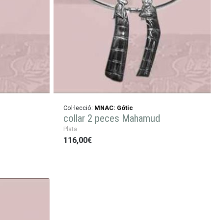
Col·lecció:
MNAC: Gótic
collar 2 peces Mahamud
Plata
116,00€