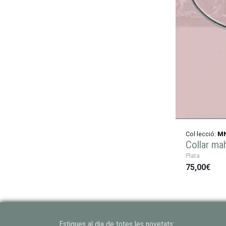
Col·lecció:
MN
Collar ma
Plata
75,00€
Estigues al dia de totes les novetats: