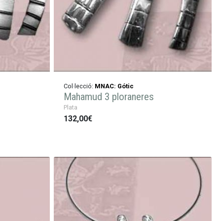
Col·lecció:
MNAC: Gótic
Mahamud 3 ploraneres
Plata
132,00€