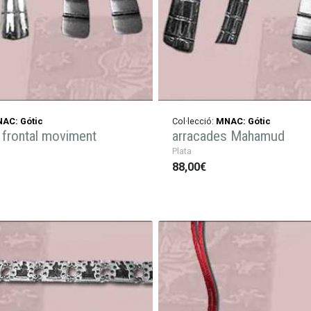
AC: Gótic
Col·lecció:
MNAC: Gótic
frontal moviment
arracades Mahamud
Plata
88,00€