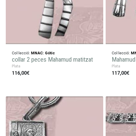
Col·lecció:
MNAC: Gótic
Col·lecció:
MN
collar 2 peces Mahamud matitzat
Mahamud 
Plata
Plata
116,00€
117,00€