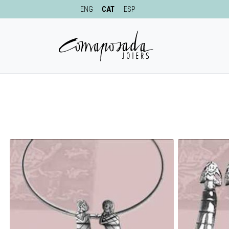
ENG
CAT
ESP