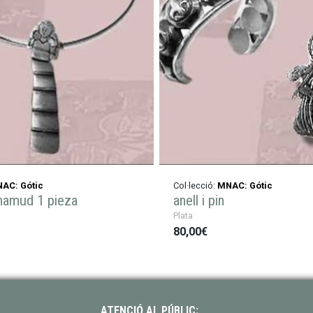
AC: Gótic
Col·lecció:
MNAC: Gótic
hamud 1 pieza
anell i pin
Plata
80,00€
ATENCIÓ AL PÚBLIC: