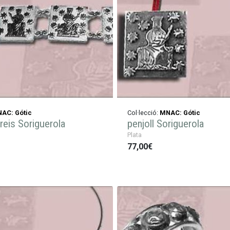
AC: Gótic
Col·lecció:
MNAC: Gótic
reis Soriguerola
penjoll Soriguerola
Plata
77,00€