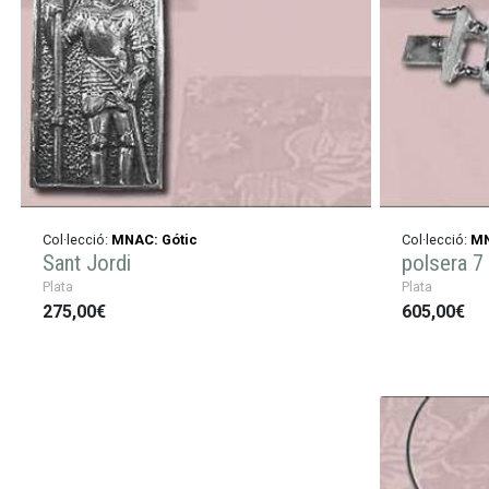
Col·lecció:
MNAC: Gótic
Col·lecció:
MN
Sant Jordi
polsera 7 
Plata
Plata
275,00€
605,00€