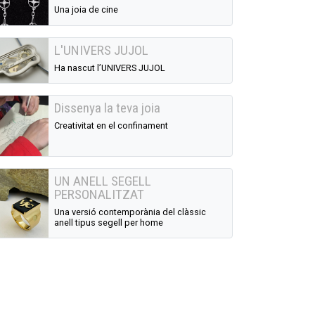
Una joia de cine
L'UNIVERS JUJOL
Ha nascut l’UNIVERS JUJOL
Dissenya la teva joia
Creativitat en el confinament
UN ANELL SEGELL
PERSONALITZAT
Una versió contemporània del clàssic
anell tipus segell per home