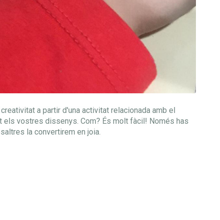
creativitat a partir d'una activitat relacionada amb el
litat els vostres dissenys. Com? És molt fàcil! Només has
saltres la convertirem en joia.