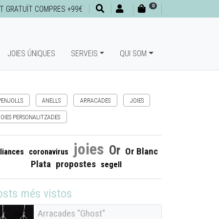
0
T GRATUÏT COMPRES +99€
JOIES ÚNIQUES
SERVEIS
QUI SOM
PENJOLLS
ANELLS
ARRACADES
JOIES
JOIES PERSONALITZADES
joies
Or
Or Blanc
liances
coronavirus
Plata
propostes
segell
osts més vistos
Arracades "Ghost"