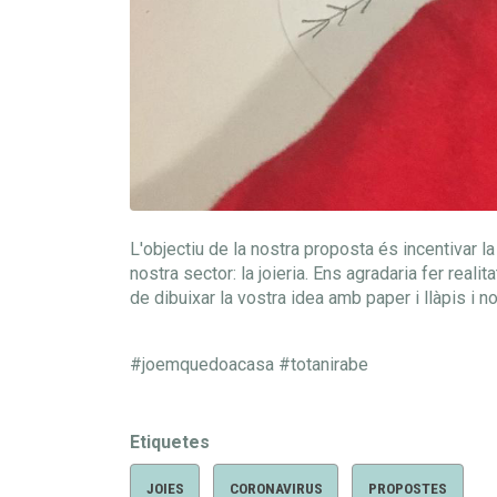
L'objectiu de la nostra proposta és incentivar la 
nostra sector: la joieria. Ens agradaria fer rea
de dibuixar la vostra idea amb paper i llàpis i no
#joemquedoacasa #totanirabe
Etiquetes
JOIES
CORONAVIRUS
PROPOSTES