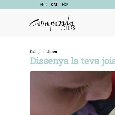
ENG
CAT
ESP
Categoria:
Joies
Dissenya la teva joi