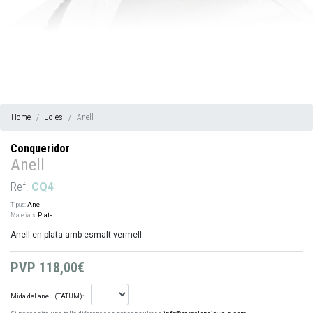
Home
Joies
Anell
Conqueridor
Anell
Ref.
CQ4
Tipus:
Anell
Materials:
Plata
Anell en plata amb esmalt vermell
PVP
118,00€
Mida del anell (TATUM):