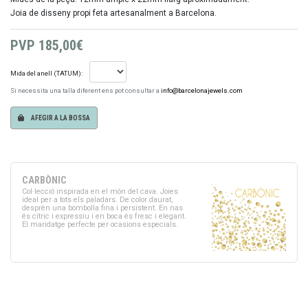
Joia de disseny propi feta artesanalment a Barcelona.
PVP
185,00€
Mida del anell (TATUM):
Si necessita una talla diferent ens pot consultar a
info@barcelonajewels.com
AFEGIR A LA BOSSA
CARBÒNIC
Col·lecció inspirada en el món del cava. Joies
ideal per a tots els paladars. De color daurat,
desprèn una bombolla fina i persistent. En nas
és cítric i expressiu i en boca és fresc i elegant.
El maridatge perfecte per ocasions especials.