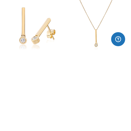
Arracades or 18k CAVA
Collar or 18k CAVA