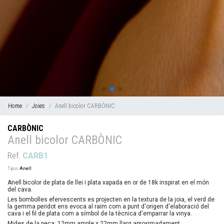
Home
Joies
Anell bicolor CARBÒNIC
CARBÒNIC
Anell bicolor CARBÒNIC
Ref.
CARB1
Tipus:
Anell
Anell bicolor de plata de llei i plata xapada en or de 18k inspirat en el món
del cava.
Les bombolles efervescents es projecten en la textura de la joia, el verd de
la gemma peridot ens evoca al raïm com a punt d'origen d'elaboració del
cava i el fil de plata com a símbol de la tècnica d'emparrar la vinya.
Mides de la peça: 12mm ample x 22mm llarg aproximadament.