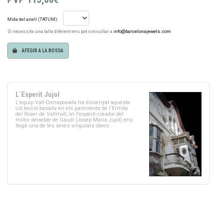
Mida del anell (TATUM):
Si necessita una talla diferent ens pot consultar a
info@barcelonajewels.com
AFEGIR A LA BOSSA
L´Esperit Jujol
L'equip Vall-Comaposada ha dissenyat aquesta
col.lecció basada en els paviments de l'Ermita
del Roser de Vallmoll, ón l'esperit creador del
millor deixeble de Gaudí (Josep Maria Jujol) ens
llegà una de les seves singulars obres.