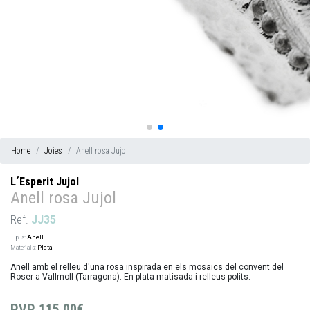
Home
Joies
Anell rosa Jujol
L´Esperit Jujol
Anell rosa Jujol
Ref.
JJ35
Tipus:
Anell
Materials:
Plata
Anell amb el relleu d'una rosa inspirada en els mosaics del convent del
Roser a Vallmoll (Tarragona). En plata matisada i relleus polits.
PVP
115,00€