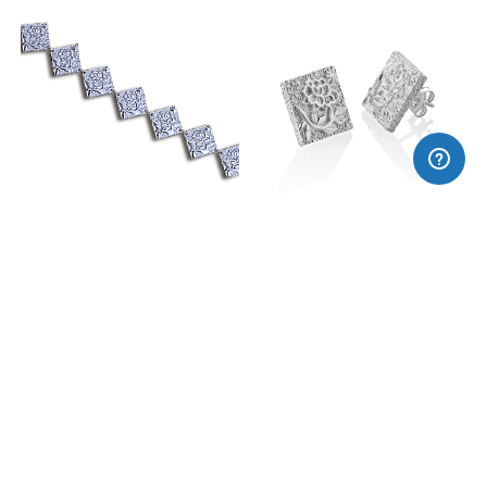
Polsera roses
Arracades rosa
350,00€
115,00€