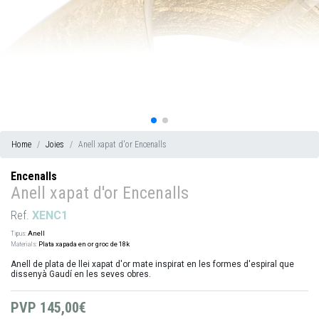
Home
Joies
Anell xapat d'or Encenalls
Encenalls
Anell xapat d'or Encenalls
Ref.
XENC1
Tipus:
Anell
Materials:
Plata xapada en or groc de 18k
Anell de plata de llei xapat d'or mate inspirat en les formes d'espiral que
dissenyà Gaudí en les seves obres.
PVP
145,00€