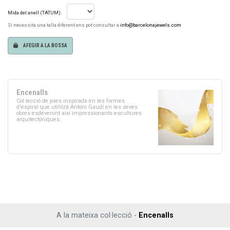
Mida del anell (TATUM):
Si necessita una talla diferent ens pot consultar a
info@barcelonajewels.com
AFEGIR A LA BOSSA
Encenalls
Col·lecció de joies inspirada en les formes
d'espiral que utilitzà Antoni Gaudí en les seves
obres esdevenint així impressionants escultures
arquitectòniques.
A la mateixa col·lecció -
Encenalls