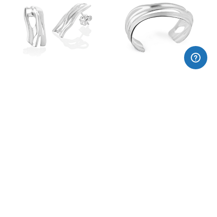
Arracades plata Diola
Esclava rígida
105,00€
430,00€