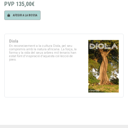
PVP
135,00€
AFEGIR A LA BOSSA
Diola
En reconeixement a la cultura Diola, pel seu
compromís amb la natura africana. La força, la
forma y la vida del seus arbres mil·lenaris han
estat font d'inspiració d'aquesta col·lecció de
joies.