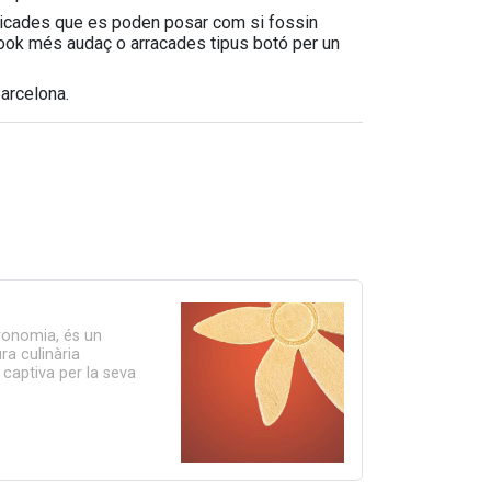
elicades que es poden posar com si fossin
look més audaç o arracades tipus botó per un
Barcelona.
tronomia, és un
ra culinària
s captiva per la seva