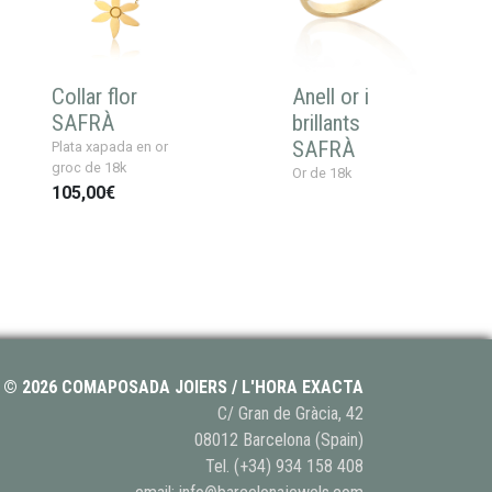
Collar flor
Anell or i
SAFRÀ
brillants
SAFRÀ
Plata xapada en or
groc de 18k
Or de 18k
105,00€
© 2026 COMAPOSADA JOIERS / L'HORA EXACTA
C/ Gran de Gràcia, 42
08012 Barcelona (Spain)
Tel.
(+34) 934 158 408