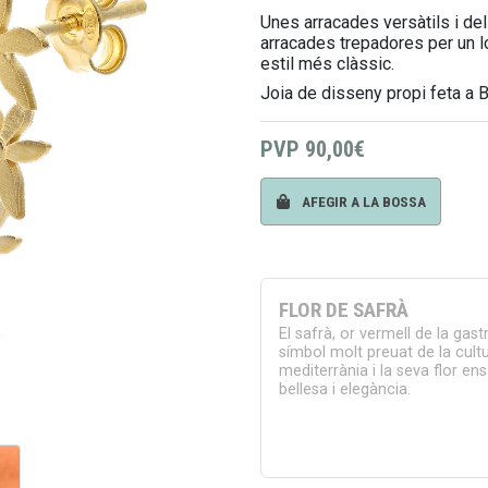
Unes arracades versàtils i d
arracades trepadores per un 
estil més clàssic.
Joia de disseny propi feta a 
PVP
90,00€
AFEGIR A LA BOSSA
FLOR DE SAFRÀ
El safrà, or vermell de la gas
símbol molt preuat de la cultu
mediterrània i la seva flor en
bellesa i elegància.