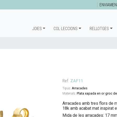
ENVIAMEN
JOIES
COL·LECCIONS
RELLOTGES
Ref.
ZAF11
Tipus:
Arracades
Materials:
Plata xapada en or groc de
Arracades amb tres flors de m
18k amb acabat mat inspirat en
Mida de les arracades: 17 m