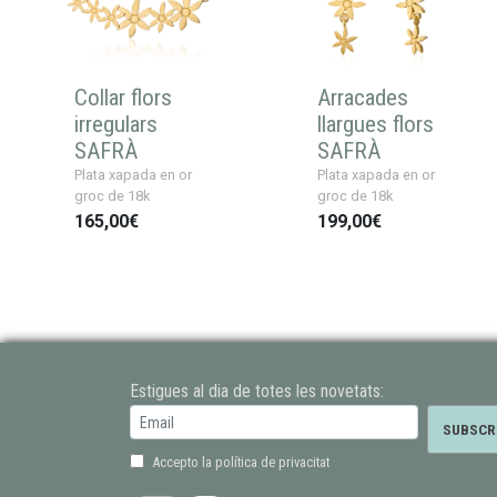
Collar flors
Arracades
irregulars
llargues flors
SAFRÀ
SAFRÀ
Plata xapada en or
Plata xapada en or
groc de 18k
groc de 18k
165,00€
199,00€
Estigues al dia de totes les novetats:
Accepto la política de privacitat