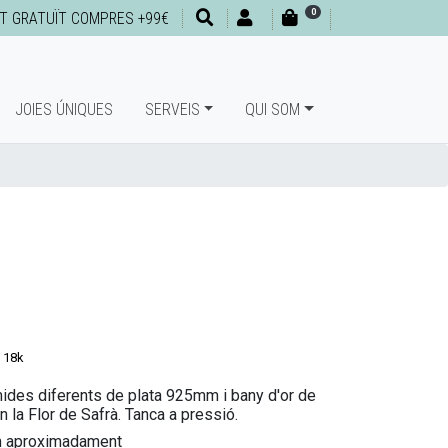
0
T GRATUÏT COMPRES +99€
JOIES ÚNIQUES
SERVEIS
QUI SOM
 18k
ides diferents de plata 925mm i bany d'or de
 la Flor de Safrà. Tanca a pressió.
m aproximadament