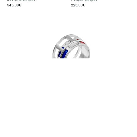
545,00€
225,00€
Anell Gatpac
130,00€
Estigues al dia de totes les novetats: