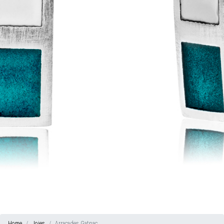
Home
Joies
Arracades Gatpac