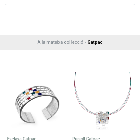
A la mateixa col·lecció -
Gatpac
Esclava Gatpac
Penjoll Gatpac