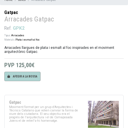
Gatpac
Arracades Gatpac
Ref.
GPK2
Tipus:
Arracades
Materials:
Plata i esmalt al foc
Arracades llargues de plata i esmalt al foc inspirades en el moviment
arquitectònic Gatpac.
PVP
125,00€
AFEGIR A LA BOSSA
Gatpac
Moviment format per un grup d'Arquitectes i
Tècnics Catalans que volien canviar la forma de
viure dels ciutadans. El seu objectiu era el
progrés de l'arquitectura i el de Comaposada
Joiers el de retrel's-hi homenatge.