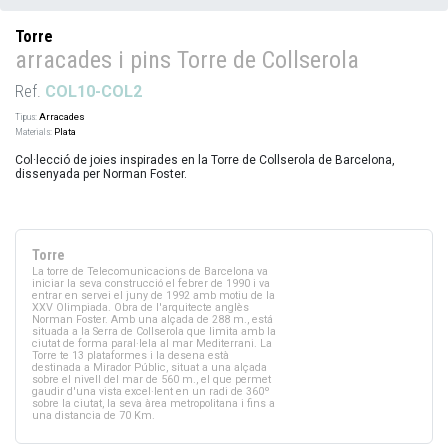
Torre
arracades i pins Torre de Collserola
Ref.
COL10-COL2
Tipus:
Arracades
Materials:
Plata
Col·lecció de joies inspirades en la Torre de Collserola de Barcelona,
dissenyada per Norman Foster.
Torre
La torre de Telecomunicacions de Barcelona va
iniciar la seva construcció el febrer de 1990 i va
entrar en servei el juny de 1992 amb motiu de la
XXV Olimpiada. Obra de l'arquitecte anglès
Norman Foster. Amb una alçada de 288 m., está
situada a la Serra de Collserola que limita amb la
ciutat de forma paral·lela al mar Mediterrani. La
Torre te 13 plataformes i la desena està
destinada a Mirador Públic, situat a una alçada
sobre el nivell del mar de 560 m., el que permet
gaudir d'una vista excel·lent en un radi de 360º
sobre la ciutat, la seva àrea metropolitana i fins a
una distancia de 70 Km.