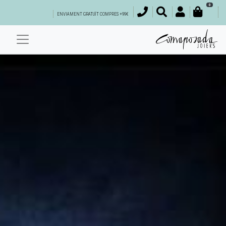
0
ENVIAMENT GRATUÏT COMPRES +99€