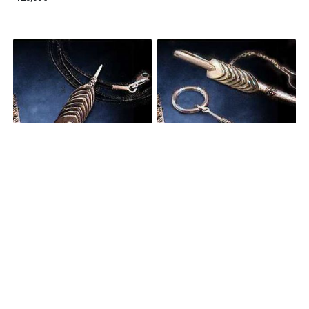
Penjoll perspectiva
Agulla de corbata i clauer
140,00€
Estigues al dia de totes les novetats: