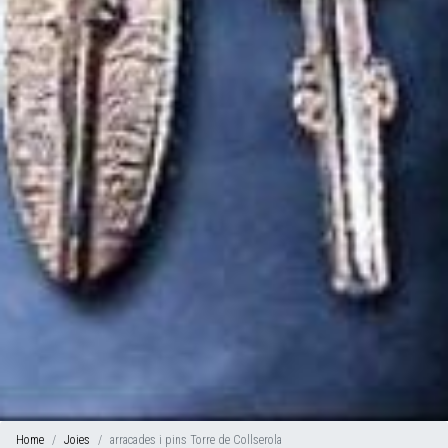
Home
Joies
arracades i pins Torre de Collserola