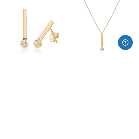
Arracades or 18k CAVA
Collar or 18k CAVA