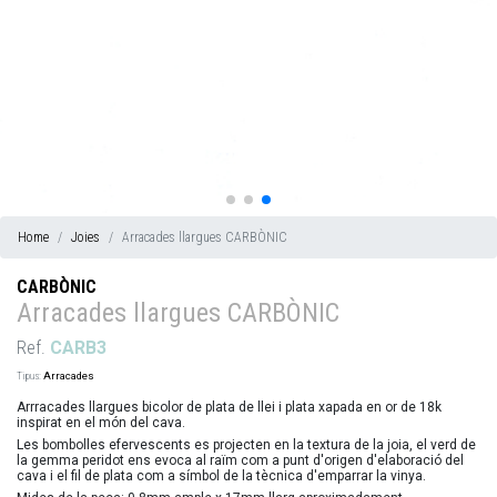
Home
Joies
Arracades llargues CARBÒNIC
CARBÒNIC
Arracades llargues CARBÒNIC
Ref.
CARB3
Tipus:
Arracades
Arrracades llargues bicolor de plata de llei i plata xapada en or de 18k
inspirat en el món del cava.
Les bombolles efervescents es projecten en la textura de la joia, el verd de
la gemma peridot ens evoca al raïm com a punt d'origen d'elaboració del
cava i el fil de plata com a símbol de la tècnica d'emparrar la vinya.