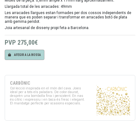
Mides de la peça: 0,8mm ample x 17mm llarg aproximadament.
Llargada total de les arracades: 49mm
Les arracades llargues estan formades per dos cossos independents de
manera que es poden separar i transformar en arracades botó de plata
amb gemma peridot.
Joia artesanal de disseny propi feta a Barcelona.
PVP
275,00€
AFEGIR A LA BOSSA
CARBÒNIC
Col·lecció inspirada en el món del cava. Joies
ideal per a tots els paladars. De color daurat,
desprèn una bombolla fina i persistent. En nas
és cítric i expressiu i en boca és fresc i elegant.
El maridatge perfecte per ocasions especials.