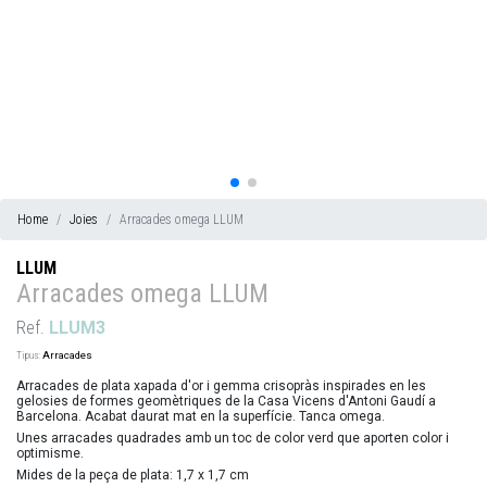
Home
Joies
Arracades omega LLUM
LLUM
Arracades omega LLUM
Ref.
LLUM3
Tipus:
Arracades
Arracades de plata xapada d'or i gemma crisopràs inspirades en les
gelosies de formes geomètriques de la Casa Vicens d'Antoni Gaudí a
Barcelona. Acabat daurat mat en la superfície. Tanca omega.
Unes arracades quadrades amb un toc de color verd que aporten color i
optimisme.
Mides de la peça de plata: 1,7 x 1,7 cm