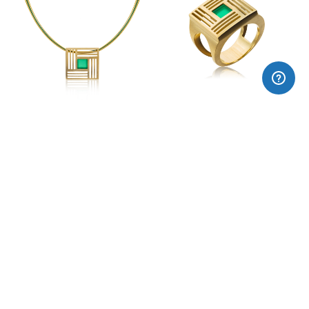
Collar gran LLUM
Anell plata LLUM
190,00€
199,00€