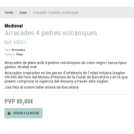
Home
Joies
Arracades 4 pedres volcàniques
Medieval
Arracades 4 pedres volcàniques
Ref.
MED1
Tipus:
Arracades
Materials:
Plata
Arracades de plata amb 4 pedres volcàniques de color negre i tanca tipus
gantxo. Acabat mat.
Arracades inspirades en les peces d'orfebrería de l'edad mitjana (segles
VIII-XIII) del fons del Museu d'Historia de la Ciutat de Barcelona y en la que
podem comprovar la vigència del disseny a través dels segles.
Joia feta al nostre taller artesà de Barcelona
PVP
85,00€
AFEGIR A LA BOSSA