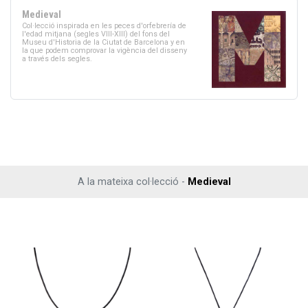
Medieval
Col·lecció inspirada en les peces d'orfebrería de
l'edad mitjana (segles VIII-XIII) del fons del
Museu d'Historia de la Ciutat de Barcelona y en
la que podem comprovar la vigència del disseny
a través dels segles.
A la mateixa col·lecció -
Medieval