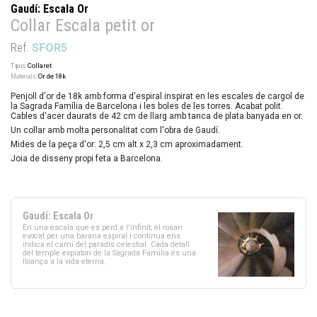
Gaudí: Escala Or
Collar Escala petit or
Ref.
SFOR5
Tipus:
Collaret
Materials:
Or de 18k
Penjoll d'or de 18k amb forma d'espiral inspirat en les escales de cargol de
la Sagrada Família de Barcelona i les boles de les torres. Acabat polit.
Cables d'acer daurats de 42 cm de llarg amb tanca de plata banyada en or.
Un collar amb molta personalitat com l'obra de Gaudí.
Mides de la peça d'or: 2,5 cm alt x 2,3 cm aproximadament.
Joia de disseny propi feta a Barcelona.
Gaudí: Escala Or
En una escala que es perd a l'infinit, el rosari
evocat per una barana espiral i contínua ens
indica el camí del paradís celestial. Cada detall
del temple expiatori de la Sagrada Família és una
lloança a la vida eterna.