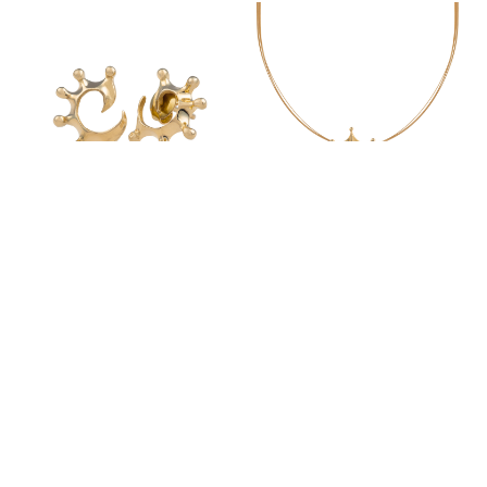
Arracades Escala or mini
Collar Escala or gran
Estigues al dia de totes les novetats:
Accepto la política de privacitat