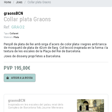
Home
Joies
Collar plata Graons
graonsBCN
Collar plata Graons
Ref.
GRAO2
Tipus:
Collaret
Materials:
Plata
Penjoll de plata de llei amb sirga d'acers de color plata i negres amb tanca
de mosquetó de plata de 42cm de llarg. Col·lecció inspirada en la forma i la
textura de les escales de la Plaça del Rei de Barcelona.
Joies de disseny propi fetes a Barcelona.
PVP
195,00€
AFEGIR A LA BOSSA
graonsBCN
Inspirada en les escales del palau reial dels
Comptes de Barcelona foto:Jaume Meneses