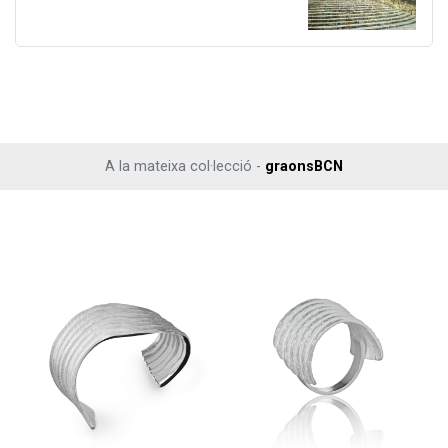
A la mateixa col·lecció -
graonsBCN