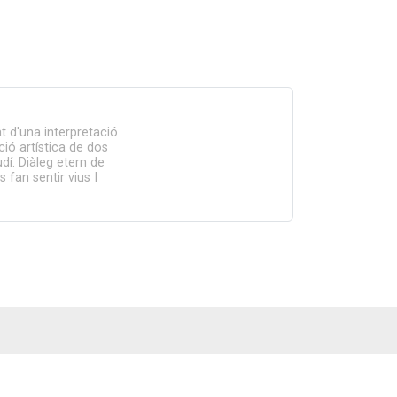
at d'una interpretació
ció artística de dos
udí. Diàleg etern de
 fan sentir vius I