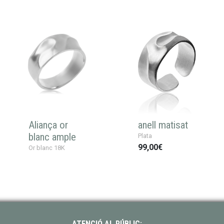
Aliança or
anell matisat
blanc ample
Plata
99,00€
Or blanc 18K
ATENCIÓ AL PÚBLIC: