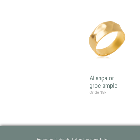
Aliança or
groc ample
Or de 18k
Estigues al dia de totes les novetats: