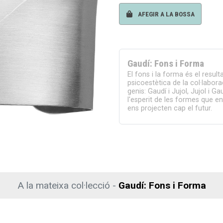
AFEGIR A LA BOSSA
Gaudí: Fons i Forma
El fons i la forma és el result
psicoestètica de la col·labora
genis: Gaudí i Jujol, Jujol i Ga
l'esperit de les formes que ens
ens projecten cap el futur.
A la mateixa col·lecció -
Gaudí: Fons i Forma