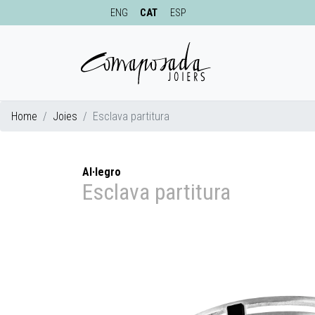
ENG
CAT
ESP
Home
Joies
Esclava partitura
Al·legro
Esclava partitura