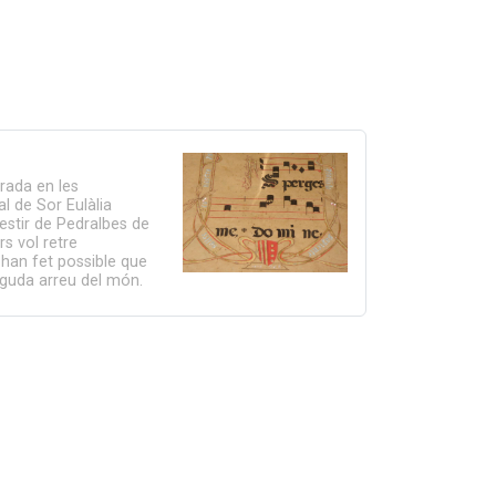
irada en les
ral de Sor Eulàlia
estir de Pedralbes de
s vol retre
han fet possible que
eguda arreu del món.