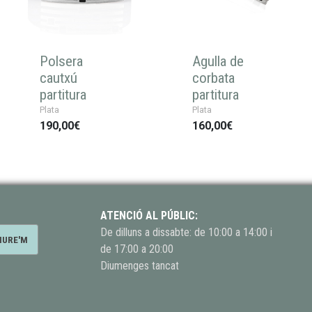
Polsera
Agulla de
cautxú
corbata
partitura
partitura
Plata
Plata
190,00€
160,00€
ATENCIÓ AL PÚBLIC:
De dilluns a dissabte: de 10:00 a 14:00 i
de 17:00 a 20:00
Diumenges tancat