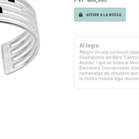
AFEGIR A LA BOSSA
Al·legro
Allegro és una col·lecció insp
il·lustracions del llibre "Canto
Anzizu" i que es troba al Mon
Barcelona. Comaposada Joier
homenatge als virtuosos que 
la nostra música sigui recon