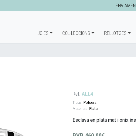
ENVIAMEN
JOIES
COL·LECCIONS
RELLOTGES
Ref.
ALL4
Tipus:
Polsera
Materials:
Plata
Esclava en plata mat i onix ins
PVP
460,00€