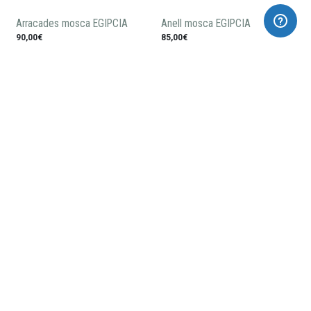
Arracades mosca EGIPCIA
Anell mosca EGIPCIA
90,00€
85,00€
Polsera Hathor
Collar 1 peça (lotus-ankh)
255,00€
99,00€