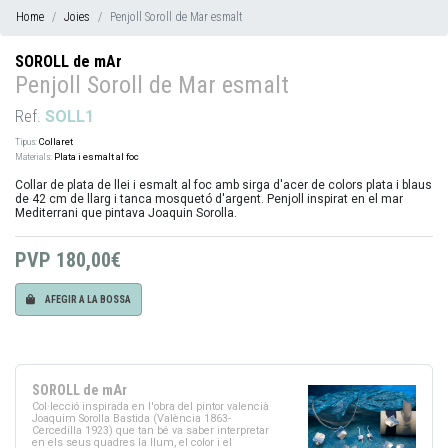
Home
Joies
Penjoll Soroll de Mar esmalt
SOROLL de mAr
Penjoll Soroll de Mar esmalt
Ref.
SOLL1
Tipus:
Collaret
Materials:
Plata i esmalt al foc
Collar de plata de llei i esmalt al foc amb sirga d'acer de colors plata i blaus
de 42 cm de llarg i tanca mosquetó d'argent. Penjoll inspirat en el mar
Mediterrani que pintava Joaquin Sorolla.
PVP
180,00€
AFEGIR A LA BOSSA
SOROLL de mAr
Col·lecció inspirada en l'obra del pintor valencià
Joaquim Sorolla Bastida (València 1863-
Cercedilla 1923) que tan bé va saber interpretar
en els seus quadres la llum, el color i el