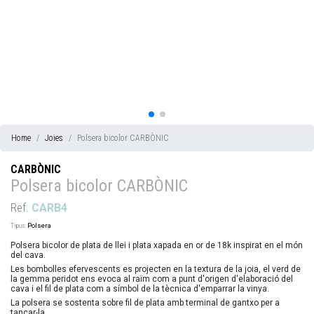
Home
Joies
Polsera bicolor CARBÒNIC
CARBÒNIC
Polsera bicolor CARBÒNIC
Ref.
CARB4
Tipus:
Polsera
Polsera bicolor de plata de llei i plata xapada en or de 18k inspirat en el món
del cava.
Les bombolles efervescents es projecten en la textura de la joia, el verd de
la gemma peridot ens evoca al raïm com a punt d'origen d'elaboració del
cava i el fil de plata com a símbol de la tècnica d'emparrar la vinya.
La polsera se sostenta sobre fil de plata amb terminal de gantxo per a
tancar-la.