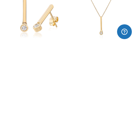
Arracades or 18k CAVA
Collar or 18k CAVA
Anell or 18k CAVA
Arracades curtes CARBÒNIC