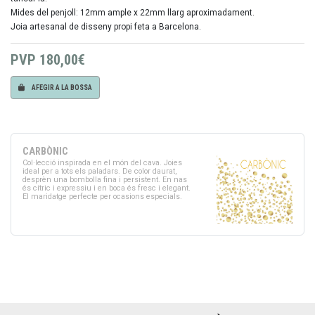
Mides del penjoll: 12mm ample x 22mm llarg aproximadament.
Joia artesanal de disseny propi feta a Barcelona.
PVP
180,00€
AFEGIR A LA BOSSA
CARBÒNIC
Col·lecció inspirada en el món del cava. Joies
ideal per a tots els paladars. De color daurat,
desprèn una bombolla fina i persistent. En nas
és cítric i expressiu i en boca és fresc i elegant.
El maridatge perfecte per ocasions especials.