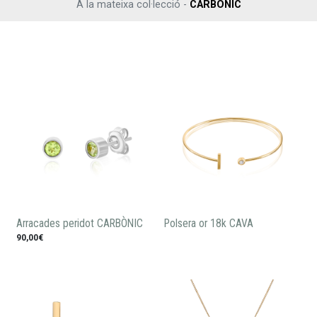
A la mateixa col·lecció -
CARBÒNIC
Arracades peridot CARBÒNIC
Polsera or 18k CAVA
90,00€