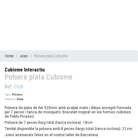
Home
Joies
Polsera plata Cubisme
Cubisme Interactiu
Polsera plata Cubisme
Ref.
CU5
Tipus:
Polsera
Materials:
Plata
Polsera de plata de llei 925mm amb acabat mate i dibuix ennegrit formada
per 7 peces i tanca de mosquetó. Bracelet inspirat en les formes cubistes
de Pablo Picasso.
Polsera de 7 peces llarg total (tanca inclosa): 18cm
També disponible la polsera amb 8 peces llargo total (tanca inclosa): 21cm
Joies artesanals fetes en el nostre taller de Barcelona.