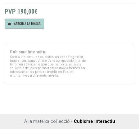
PVP
190,00€
AFEGIR A LA BOSSA
Cubisme Interactiu
Com a les pintures cubistes, on cada fragment
juga el seu paper dintre de la composició final de
la forma i trenca l'espai que l'envolta, aquesta
col·lecció de joies permet crear noves formes en
intercanviar les peces i incidir en l'espai
muntant-les a diferents nivells.
A la mateixa col·lecció -
Cubisme Interactiu