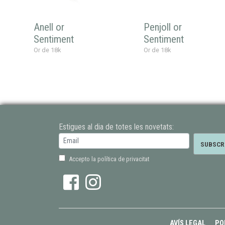
Anell or
Penjoll or
Sentiment
Sentiment
Or de 18k
Or de 18k
Estigues al dia de totes les novetats:
Accepto la política de privacitat
AVÍS LEGAL
PO