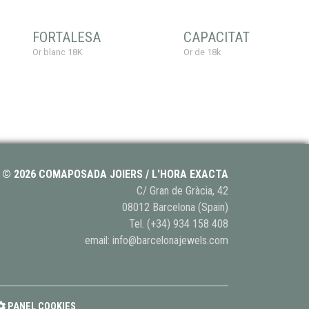
FORTALESA
CAPACITAT
Or blanc 18K
Or de 18k
© 2026 COMAPOSADA JOIERS / L'HORA EXACTA
C/ Gran de Gràcia, 42
08012 Barcelona (Spain)
Tel.
(+34) 934 158 408
email:
info@barcelonajewels.com
PANEL COOKIES