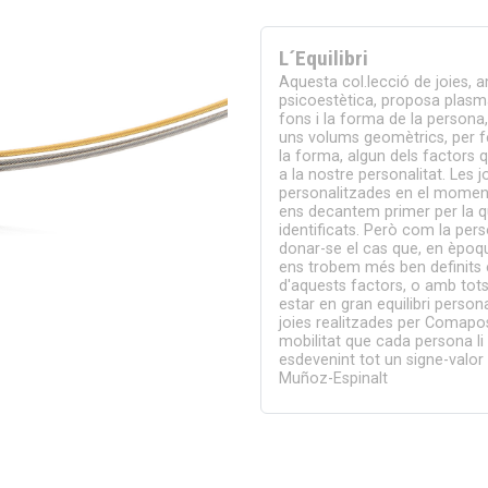
L´Equilibri
Aquesta col.lecció de joies, 
psicoestètica, proposa plasmar
fons i la forma de la person
uns volums geomètrics, per fer
la forma, algun dels factors 
a la nostre personalitat. Les 
personalitzades en el moment 
ens decantem primer per la 
identificats. Però com la per
donar-se el cas que, en èpoqu
ens trobem més ben definits 
d'aquests factors, o amb tot
estar en gran equilibri person
joies realitzades per Comapo
mobilitat que cada persona li 
esdevenint tot un signe-valor 
Muñoz-Espinalt