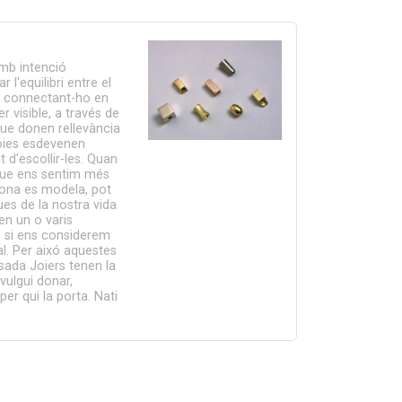
amb intenció
 l'equilibri entre el
a, connectant-ho en
 visible, a través de
que donen rellevància
joies esdevenen
d'escollir-les. Quan
que ens sentim més
sona es modela, pot
es de la nostra vida
en un o varis
s si ens considerem
al. Per aixó aquestes
sada Joiers tenen la
vulgui donar,
per qui la porta. Nati