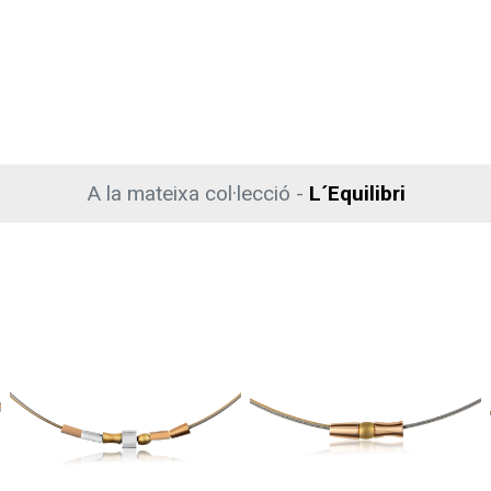
A la mateixa col·lecció -
L´Equilibri