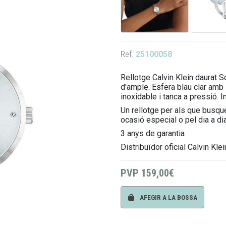
Ref.
25100058
Rellotge Calvin Klein daurat 
d'ample. Esfera blau clar amb 
inoxidable i tanca a pressió.
Un rellotge per als que busque
ocasió especial o pel dia a dia
3 anys de garantia
Distribuïdor oficial Calvin Klei
PVP
159,00€
AFEGIR A LA BOSSA