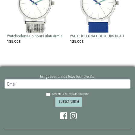
Watchcelona Colhours Blau armis
WATCHCELONA COLHOURS BLAU
135,00€
125,00€
Estigues al dia de totes les novetats:
Accepto la política de privacitat