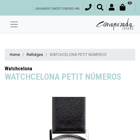
0
ENVIAMENT GRATUÏT COMPRES +99€
Home
Rellotges
WATCHCELONA PETIT NÚMEROS
Watchcelona
WATCHCELONA PETIT NÚMEROS