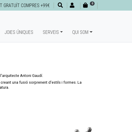
0
T GRATUÏT COMPRES +99€
JOIES ÚNIQUES
SERVEIS
QUI SOM
l'arquitecte Antoni Gaudí.
creant una fusió sorprenent d'estils i formes. La
atura.