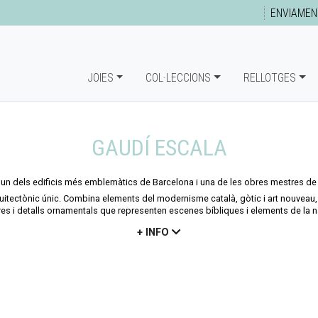
ENVIAMEN
JOIES
COL·LECCIONS
RELLOTGES
GAUDÍ ESCALA
, un dels edificis més emblemàtics de Barcelona i una de les obres mestres de 
itectònic únic. Combina elements del modernisme català, gòtic i art nouveau, 
es i detalls ornamentals que representen escenes bíbliques i elements de la n
+ INFO