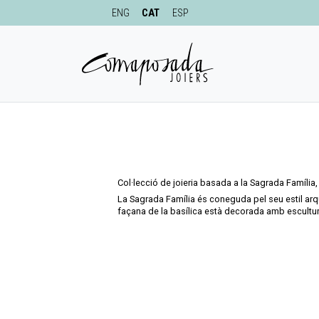
ENG
CAT
ESP
Col·lecció de joieria basada a la Sagrada Família
La Sagrada Família és coneguda pel seu estil arqu
façana de la basílica està decorada amb escultur