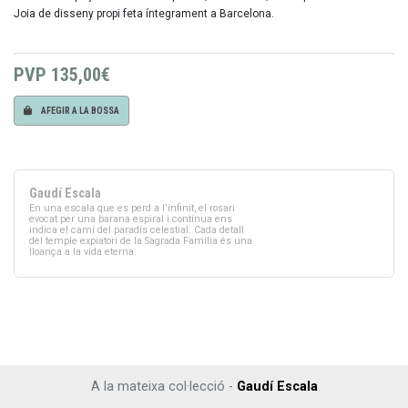
Joia de disseny propi feta íntegrament a Barcelona.
PVP
135,00€
AFEGIR A LA BOSSA
Gaudí Escala
En una escala que es perd a l'infinit, el rosari
evocat per una barana espiral i contínua ens
indica el camí del paradís celestial. Cada detall
del temple expiatori de la Sagrada Família és una
lloança a la vida eterna.
A la mateixa col·lecció -
Gaudí Escala