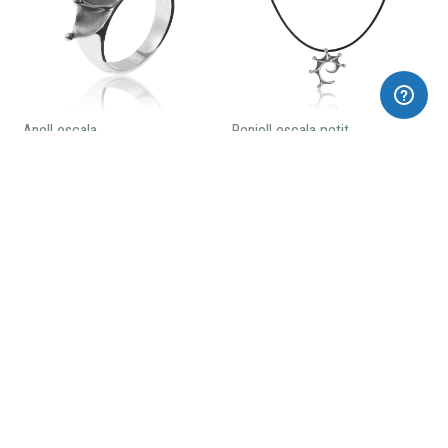
Anell escala
Penjoll escala petit
90,00€
85,00€
Penjoll escala gran
115,00€