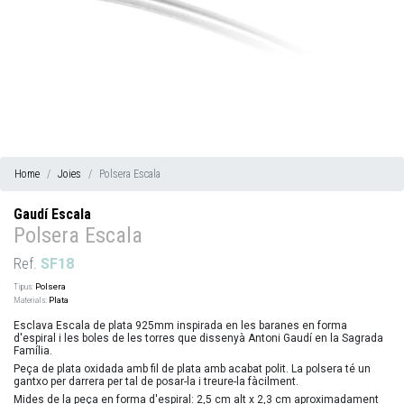
Home
Joies
Polsera Escala
Gaudí Escala
Polsera Escala
Ref.
SF18
Tipus:
Polsera
Materials:
Plata
Esclava Escala de plata 925mm inspirada en les baranes en forma
d'espiral i les boles de les torres que dissenyà Antoni Gaudí en la Sagrada
Família.
Peça de plata oxidada amb fil de plata amb acabat polit. La polsera té un
gantxo per darrera per tal de posar-la i treure-la fàcilment.
Mides de la peça en forma d'espiral: 2,5 cm alt x 2,3 cm aproximadament