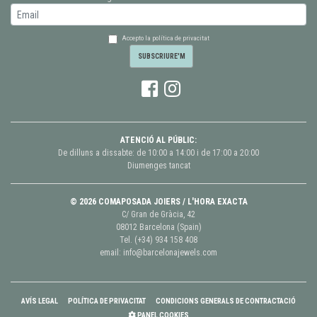
Accepto la política de privacitat
ATENCIÓ AL PÚBLIC:
De dilluns a dissabte: de 10:00 a 14:00 i de 17:00 a 20:00
Diumenges tancat
© 2026 COMAPOSADA JOIERS / L'HORA EXACTA
C/ Gran de Gràcia, 42
08012 Barcelona (Spain)
Tel.
(+34) 934 158 408
email:
info@barcelonajewels.com
AVÍS LEGAL
POLÍTICA DE PRIVACITAT
CONDICIONS GENERALS DE CONTRACTACIÓ
PANEL COOKIES