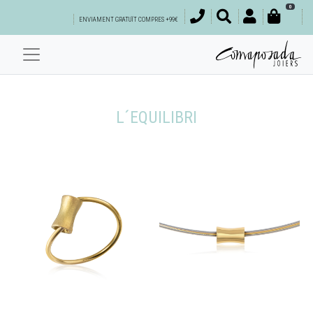
0
ENVIAMENT GRATUÏT COMPRES +99€
L´EQUILIBRI