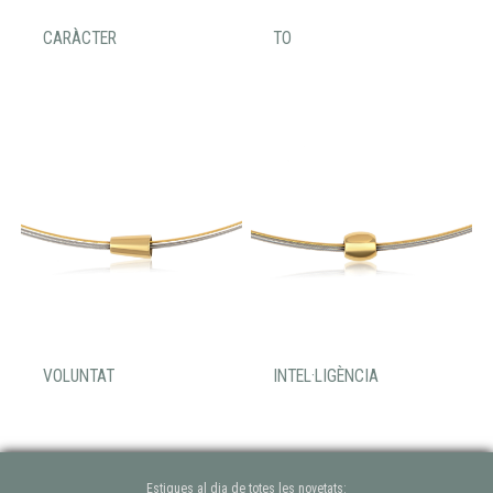
CARÀCTER
TO
VOLUNTAT
INTEL·LIGÈNCIA
Estigues al dia de totes les novetats: