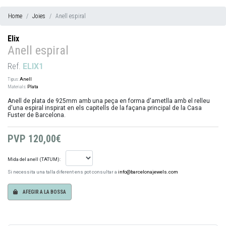
Home
Joies
Anell espiral
Elix
Anell espiral
Ref.
ELIX1
Tipus:
Anell
Materials:
Plata
Anell de plata de 925mm amb una peça en forma d'ametlla amb el relleu
d'una espiral inspirat en els capitells de la façana principal de la Casa
Fuster de Barcelona.
PVP
120,00€
Mida del anell (TATUM):
Si necessita una talla diferent ens pot consultar a
info@barcelonajewels.com
AFEGIR A LA BOSSA