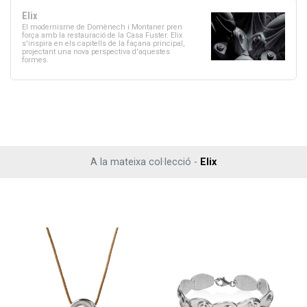
Elix
El modernisme de Domènech i Montaner pren
força amb la restauració de la Casa Fuster. Elix
s'inspira en els capitells de la façana principal,
projectant una nova perspectiva d'aquestes
formes.
A la mateixa col·lecció -
Elix