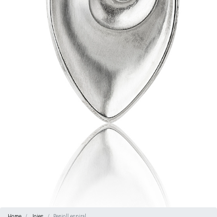
Home
Joies
Penjoll espiral