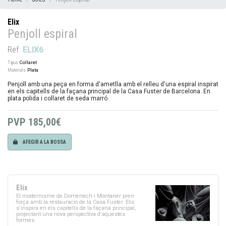
Elix
Penjoll espiral
Ref.
ELIX6
Tipus:
Collaret
Materials:
Plata
Penjoll amb una peça en forma d'ametlla amb el relleu d'una espiral inspirat
en els capitells de la façana principal de la Casa Fuster de Barcelona. En
plata polida i collaret de seda marró.
PVP
185,00€
AFEGIR A LA BOSSA
Elix
El modernisme de Domènech i Montaner pren
força amb la restauració de la Casa Fuster. Elix
s'inspira en els capitells de la façana principal,
projectant una nova perspectiva d'aquestes
formes.