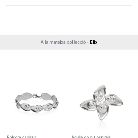
A la mateixa col·lecció -
Elix
Polsera espirals
Agulla de pit espirals