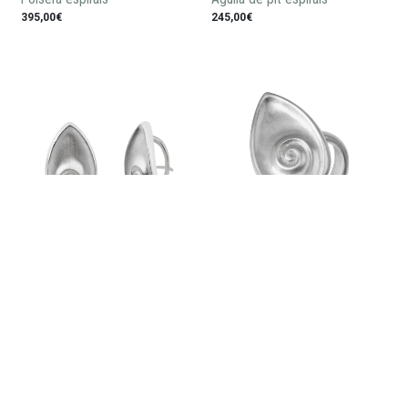
395,00€
245,00€
Arracades espiral
Anell espiral
170,00€
120,00€
Estigues al dia de totes les novetats: