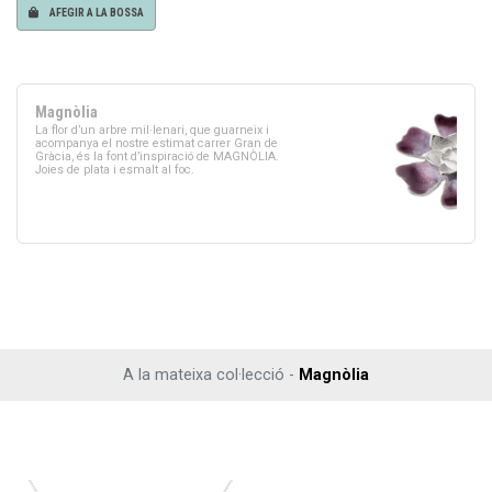
AFEGIR A LA BOSSA
Magnòlia
La flor d’un arbre mil·lenari, que guarneix i
acompanya el nostre estimat carrer Gran de
Gràcia, és la font d’inspiració de MAGNÒLIA.
Joies de plata i esmalt al foc.
A la mateixa col·lecció -
Magnòlia