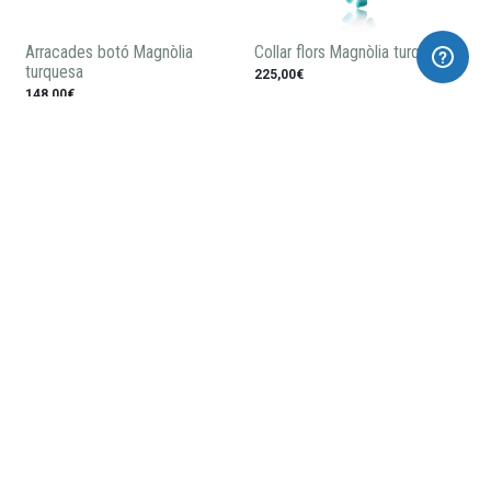
Arracades botó Magnòlia
Collar flors Magnòlia turquesas
turquesa
225,00€
148,00€
Polsera Magnòlia turquesa
Penjoll Magnòlia turquesa
95,00€
110,00€