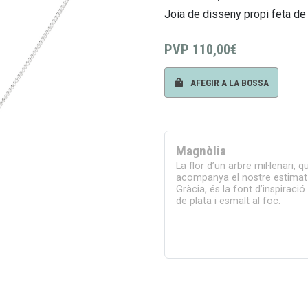
Joia de disseny propi feta de
PVP
110,00€
AFEGIR A LA BOSSA
Magnòlia
La flor d’un arbre mil·lenari, q
acompanya el nostre estimat
Gràcia, és la font d’inspirac
de plata i esmalt al foc.