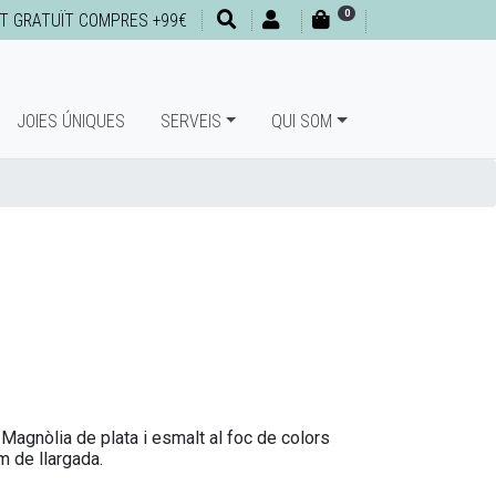
0
T GRATUÏT COMPRES +99€
JOIES ÚNIQUES
SERVEIS
QUI SOM
la Magnòlia de plata i esmalt al foc de colors
m de llargada.