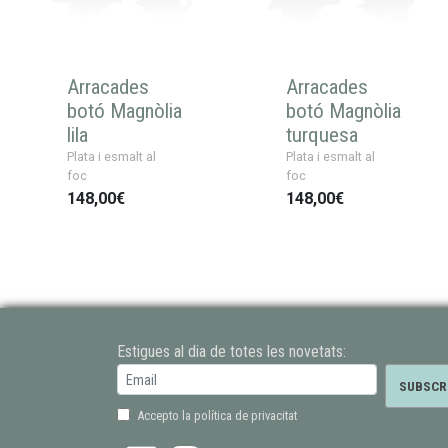
Arracades
Arracades
botó Magnòlia
botó Magnòlia
lila
turquesa
Plata i esmalt al
Plata i esmalt al
foc
foc
148,00€
148,00€
Estigues al dia de totes les novetats:
Accepto la política de privacitat