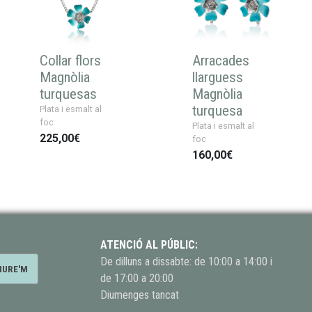
Collar flors
Arracades
Magnòlia
llarguess
turquesas
Magnòlia
turquesa
Plata i esmalt al
foc
Plata i esmalt al
225,00€
foc
160,00€
ATENCIÓ AL PÚBLIC:
De dilluns a dissabte: de 10:00 a 14:00 i
de 17:00 a 20:00
Diumenges tancat