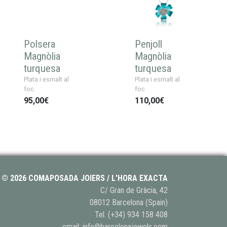
Polsera
Penjoll
Magnòlia
Magnòlia
turquesa
turquesa
Plata i esmalt al
Plata i esmalt al
foc
foc
95,00€
110,00€
© 2026 COMAPOSADA JOIERS / L'HORA EXACTA
C/ Gran de Gràcia, 42
08012 Barcelona (Spain)
Tel.
(+34) 934 158 408
email:
info@barcelonajewels.com