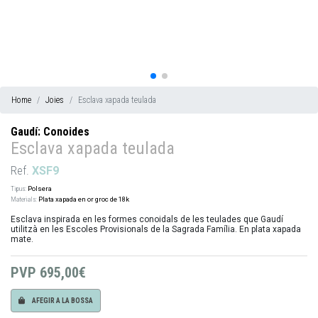
Home
Joies
Esclava xapada teulada
Gaudí: Conoides
Esclava xapada teulada
Ref.
XSF9
Tipus:
Polsera
Materials:
Plata xapada en or groc de 18k
Esclava inspirada en les formes conoidals de les teulades que Gaudí
utilitzà en les Escoles Provisionals de la Sagrada Família. En plata xapada
mate.
PVP
695,00€
AFEGIR A LA BOSSA