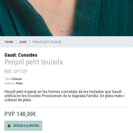
Home
Joies
Penjoll petit teulada
Gaudí: Conoides
Penjoll petit teulada
Ref.
SF13P
Tipus:
Collaret
Materials:
Plata
Penjoll petit inspirat en les formes conoidals de les teulades que Gaudí
utilitzà en les Escoles Provisionals de la Sagrada Família. En plata mate i
collaret de plata.
PVP
140,00€
AFEGIR A LA BOSSA