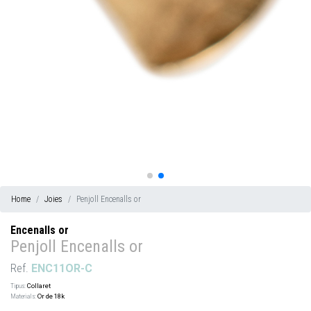
Home
Joies
Penjoll Encenalls or
Encenalls or
Penjoll Encenalls or
Ref.
ENC11OR-C
Tipus:
Collaret
Materials:
Or de 18k