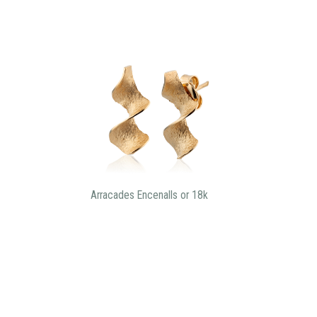
Arracades Encenalls or 18k
Estigues al dia de totes les novetats: