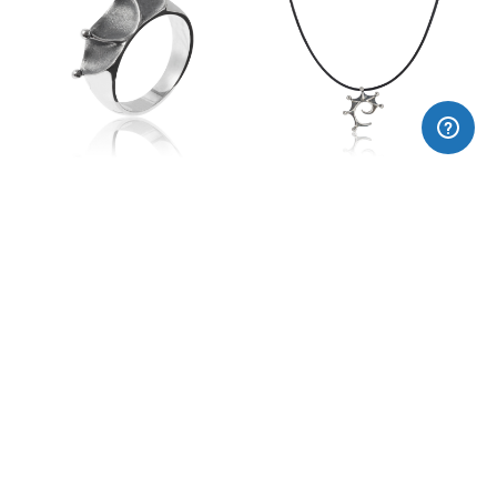
Anillo escalera
Colgante escalera pequeña
90,00€
85,00€