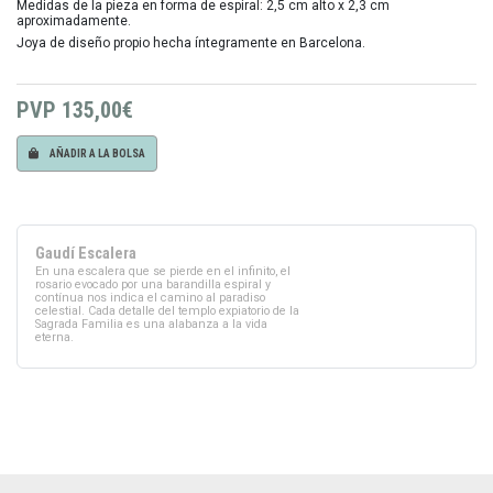
Medidas de la pieza en forma de espiral: 2,5 cm alto x 2,3 cm
aproximadamente.
Joya de diseño propio hecha íntegramente en Barcelona.
PVP
135,00€
AÑADIR A LA BOLSA
Gaudí Escalera
En una escalera que se pierde en el infinito, el
rosario evocado por una barandilla espiral y
contínua nos indica el camino al paradiso
celestial. Cada detalle del templo expiatorio de la
Sagrada Familia es una alabanza a la vida
eterna.