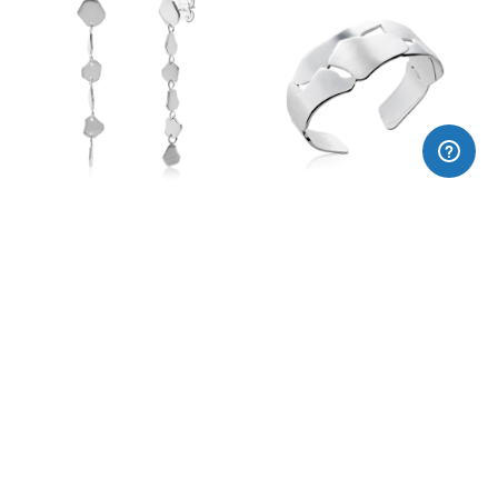
Arracades llargues LLICORELLA
Polsera rígida LLICORELLA
170,00€
395,00€