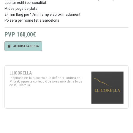
aportar estil i personalitat.
Mides peça de plata:
24mm llarg per 17mm ample aproximadament
Polsera per home fet a Barcelona
PVP
160,00€
AFEGIR A LA BOSSA
LLICORELLA
Inspirada en la pissarra que defineix l’ànima del
Priorat, aquesta col·lecció de joies neix de la força
de la llicorella.