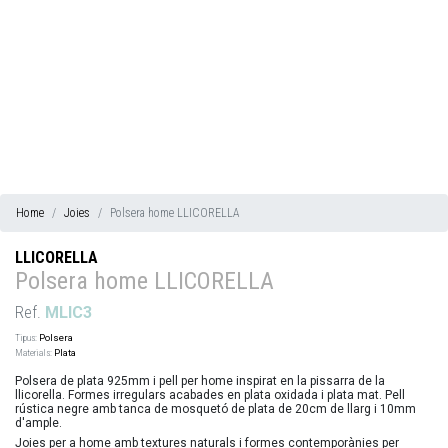
Home
Joies
Polsera home LLICORELLA
LLICORELLA
Polsera home LLICORELLA
Ref.
MLIC3
Tipus:
Polsera
Materials:
Plata
Polsera de plata 925mm i pell per home inspirat en la pissarra de la
llicorella. Formes irregulars acabades en plata oxidada i plata mat. Pell
rústica negre amb tanca de mosquetó de plata de 20cm de llarg i 10mm
d'ample.
Joies per a home amb textures naturals i formes contemporànies per