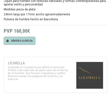
Joyas para hombre con texturas naturales y formas contemporáneas para
aportar estilo y personalidad.
Medidas pieza de plata:
24mm largo por 17mm ancho aproximadamente
Pulsera de hombre hecho en Barcelona
PVP
160,00€
AÑADIR A LA BOLSA
LICORELLA
Inspirada en la pizarra que define el alma del
Priorat, esta colección de joyas nace de la fuerza
de la licorella. Sus formas irregulares y sutiles
texturas evocan los pliegues de la tierra y su
esencia.