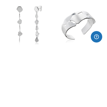
Pendientes largos LICORELLA
Pulsera rígida LICORELLA
170,00€
395,00€