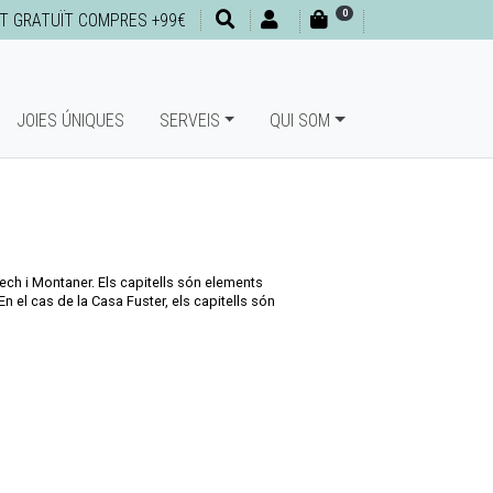
0
T GRATUÏT COMPRES +99€
JOIES ÚNIQUES
SERVEIS
QUI SOM
ech i Montaner. Els capitells són elements
En el cas de la Casa Fuster, els capitells són