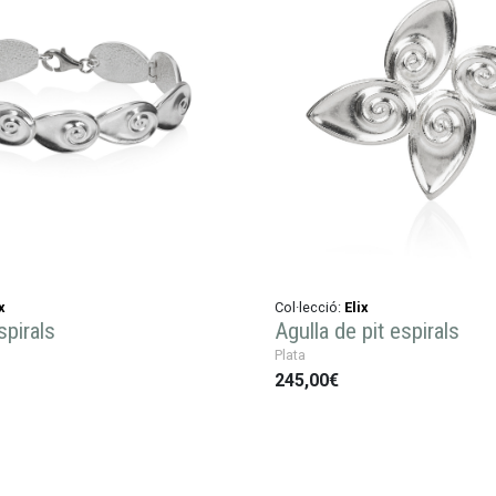
x
Col·lecció:
Elix
spirals
Agulla de pit espirals
Plata
245,00€