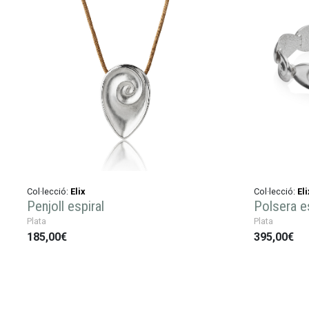
Col·lecció:
Elix
Col·lecció:
Eli
Penjoll espiral
Polsera e
Plata
Plata
185,00€
395,00€