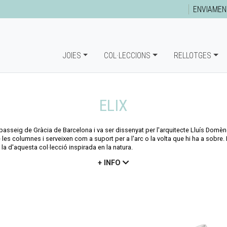
ENVIAMEN
JOIES
COL·LECCIONS
RELLOTGES
ELIX
 passeig de Gràcia de Barcelona i va ser dissenyat per l'arquitecte Lluís Domèn
les columnes i serveixen com a suport per a l'arc o la volta que hi ha a sobre. 
 d'aquesta col·lecció inspirada en la natura.
+ INFO