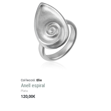
Col·lecció:
Elix
Anell espiral
Plata
120,00€