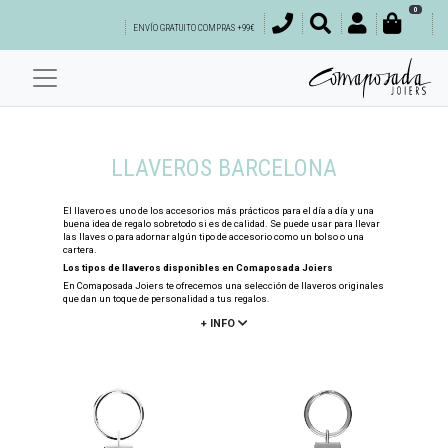
0
ENVÍO GRATUITO COMPRAS +99€
LLAVEROS BARCELONA
El llavero es uno de los accesorios más prácticos para el día a día y una
buena idea de regalo sobretodo si es de calidad. Se puede usar para llevar
las llaves o para adornar algún tipo de accesorio como un bolso o una
cartera.
Los tipos de llaveros disponibles en Comaposada Joiers
En Comaposada Joiers te ofrecemos una selección de llaveros originales
que dan un toque de personalidad a tus regalos.
+ INFO