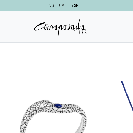
ENG
CAT
ESP