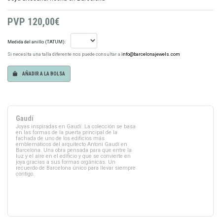
PVP
120,00€
Medida del anillo (TATUM):
Si necesita una talla diferente nos puede consultar a
info@barcelonajewels.com
AÑADIR A LA BOLSA
Gaudí
Joyas inspiradas en Gaudí. La colección se basa
en las formas de la puerta principal de la
fachada de uno de los edificios más
emblemáticos del arquitecto Antoni Gaudí en
Barcelona. Una obra pensada para que entre la
luz y el aire en el edificio y que se convierte en
joya gracias a sus formas orgánicas. Un
recuerdo de Barcelona único para llevar siempre
contigo.