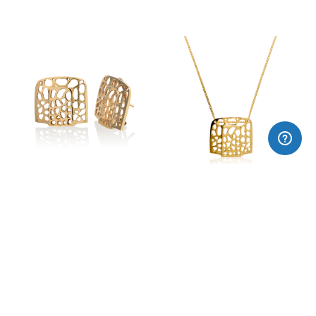
Pendientes xapados GAUDÍ
Colgante plata chapada GAUDÍ
170,00€
115,00€